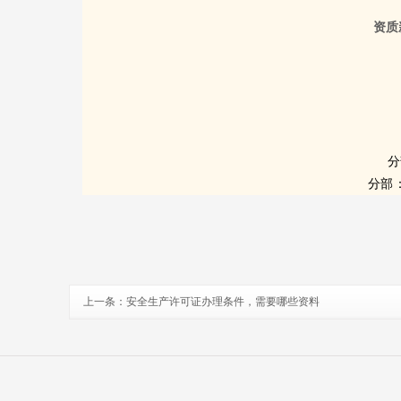
资质
分
分部
上一条：
安全生产许可证办理条件，需要哪些资料