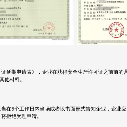
可证延期申请表》，企业在获得安全生产许可证之前前的
的其他材料。
应当在5个工作日内当场或者以书面形式告知企业，企业
，将拒绝受理申请。