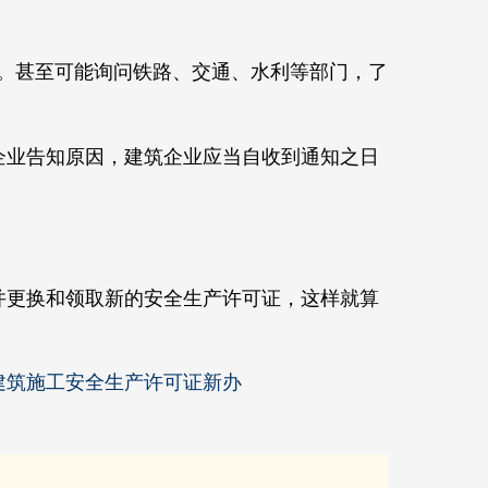
求。甚至可能询问铁路、交通、水利等部门，了
企业告知原因，建筑企业应当自收到通知之日
并更换和领取新的安全生产许可证，这样就算
建筑施工安全生产许可证新办