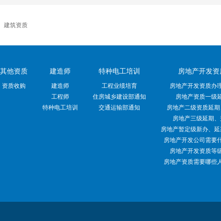
|
建筑资质
其他资质
建造师
特种电工培训
房地产开发资
资质收购
建造师
工程业绩培育
房地产开发资质办
工程师
住房城乡建设部通知
房地产资质一级
特种电工培训
交通运输部通知
房地产二级资质延期
房地产三级延期、
房地产暂定级新办、延
房地产开发公司需要
房地产开发资质等
房地产资质需要哪些