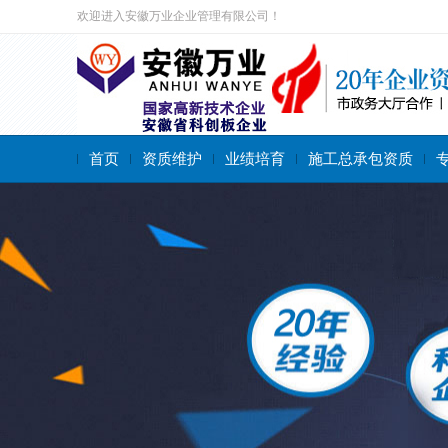
欢迎进入安徽万业企业管理有限公司！
首页
资质维护
业绩培育
施工总承包资质
搜索关键字：
施工总承包资质
专业承包资质
施工劳务资质