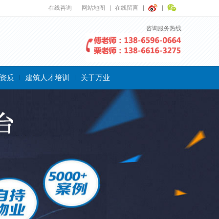
在线咨询
网站地图
在线留言
咨询服务热线
资质
建筑人才培训
关于万业