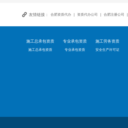
友情链接：
合肥资质代办
|
资质代办公司
|
合肥注册公司
施工总承包资质
专业承包资质
施工劳务资质
施工总承包资质
专业承包资质
安全生产许可证