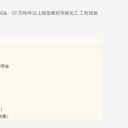
煤制油、10 万吨/年以上煤基烯烃等煤化工 工程或相
库平台
面）
对面）