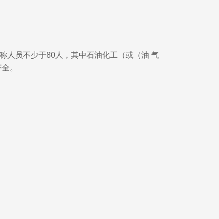
称人员不少于80人，其中石油化工（或（油 气
齐全。